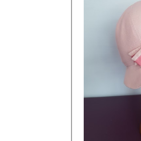
2020
70
novembre
23
octobre
19
juillet
2
juin
4
mai
7
avril
5
février
1
janvier
9
2019
58
novembre
6
octobre
8
septembre
11
août
14