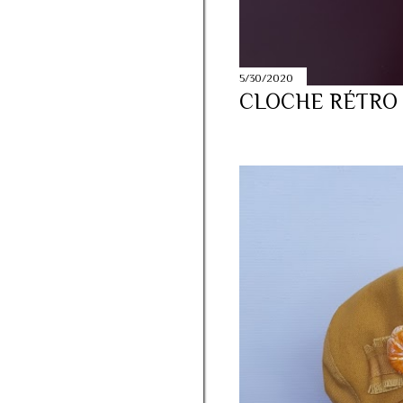
juin
13
avril
4
janvier
2
5/30/2020
2018
50
CLOCHE RÉTRO 
décembre
11
novembre
7
octobre
3
septembre
8
août
5
juin
6
avril
10
2017
38
décembre
1
octobre
10
juillet
7