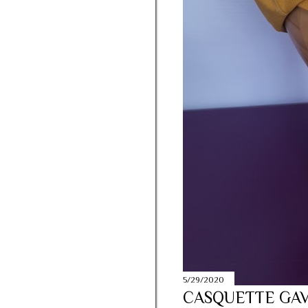
juin
4
avril
5
mars
4
janvier
7
2016
13
septembre
3
juillet
4
juin
3
mai
2
mars
1
2015
6
octobre
1
septembre
2
juin
1
5/29/2020
avril
2
CASQUETTE GA