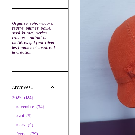
Organza, soie, velours,
feutre, plumes, paille,
sisal, buntal, perles,
rubans ... autant de
matières qui font rêver
les femmes et inspirent
la création.
Archives...
2025
124
novembre
34
avril
5
mars
6
février
79