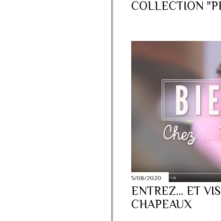
2014
34
COLLECTION "P
novembre
5
septembre
9
juin
4
avril
1
février
7
janvier
8
2013
41
novembre
7
octobre
8
septembre
9
juillet
2
5/08/2020
avril
4
ENTREZ... ET VI
février
6
CHAPEAUX
janvier
5