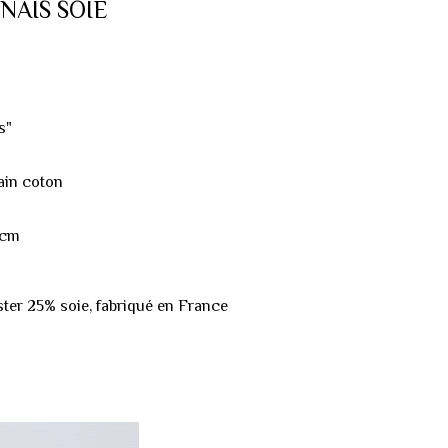
NAIS SOIE
s"
rain coton
5cm
ter 25% soie, fabriqué en France