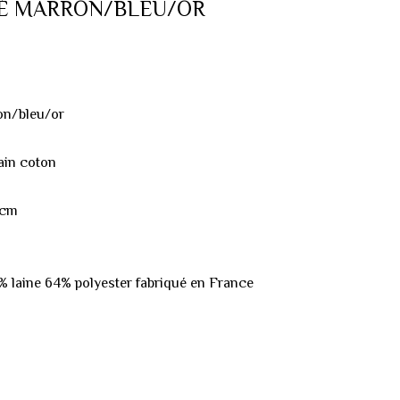
CÉ MARRON/BLEU/OR
ron/bleu/or
rain coton
5cm
 laine 64% polyester fabriqué en France