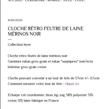
ACCUEIL
CÉRÉMONIE
MARIÉE
VILLE
PLUS…
11/01/2020
CLOCHE RÉTRO FEUTRE DE LAINE
MÉRINOS NOIR
Collection hiver
Cloche rétro feutre de laine mérinos noir
Garniture ruban gros-grain et ruban "surpiqures" noir/écru
Intérieur gros-grain coton
Cloche pouvant convenir à un tour de tête de 57cm +/- 0,5cm
Comment mesurer votre tour de tête :
cliquer ici
Echarpe col coordonnée, tissu zig-zag 38% polyester 31%
coton 31% laine fabriqué en France